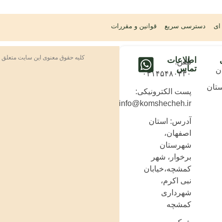
ای
دسترسی سریع
قوانین و مقررات
کلیه حقوق معنوی این سایت متعلق 
اطلاعات
تلفن:
تماس
ن
۰۳۱۴۵۴۸۰۴۳۰
تان
پست الکترونیکی:
info@komshecheh.ir
آدرس: استان
اصفهان،
شهرستان
برخوار، شهر
کمشچه،خیابان
نبی اکرم،
شهرداری
کمشچه