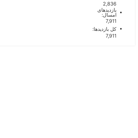
2,836
بازدیدهای
امسال:
7,911
کل بازدیدها:
7,911