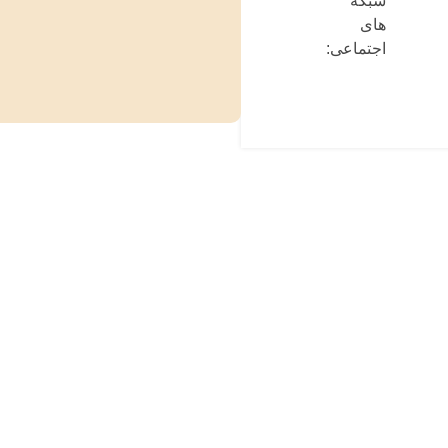
شبکه
های
اجتماعی: