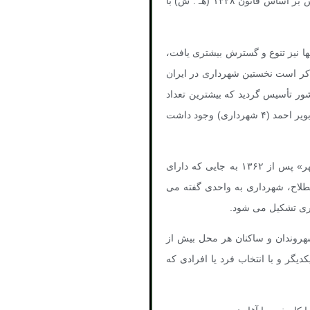
را در وزارتخانه فراهم نمود و بعد از سال ۱۳۲۰ هـ . ش اداره مزبور به اداره کل امور شهرداریها تبدیل گردید. سپس بر اساس قانون ۱۳۲۸ (هـ . ش) با
ها نیز تنوع و گسترش بیشتری یافت،
 ذکر است نخستین شهرداری در ایران
ه و در مجموع تا پیش از انقلاب اسلامی تعداد ۴۵۳ شهرداری در کشور تأسیس گردید که بیشترین تعداد
شهرداری، در استانهای اصفهان و مازندران (هر کدام ۴۶ شهرداری) و کمترین تعداد شهرداری در استان کهکیلویه و بویر احمد (۴ شهرداری) وجود داشت
شهرداری از نظر لغوی از دو کلمه «شهر» و «داری» تشکیل گردیده که «داری» به معنی اداره و مدیریت و «شهر» پس از ۱۳۶۲ به جایی که دارای
صطلاح، شهرداری به واحدی گفته می
هری تشکیل می شود.
شهروندان و ساکنان هر محل بیش از
یگر و با انتخاب فرد یا افرادی که