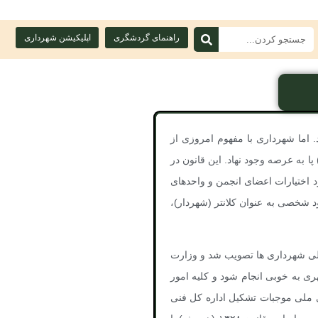
راهنمای گردشگری
اپلیکیشن شهرداری
 اما شهرداری با مفهوم امروزی از
مت مشروطه (دوران قاجار) با تصویب قانون بلدیه مصوب ۲۰ ربیع الثانی ۱۳۲۵ (هـ .ق)(۱۲۸۶ ش) پا به عرصه وجود نهاد. این قانون در
دود اختیارات اعضای انجمن و واحدهای
ا در امور بلدیه تعیین نموده بود و در ماده ۹۳ آن بر لزوم و وجود شخصی به عنوان کلانتر (شهردار)،
 امکانات مالی شهرداری ها تصویب شد و وزارت
ور برای اینکه اصلاحات شهری به خوبی انجام شود و کلیه امور
ی ملی موجبات تشکیل اداره کل فنی